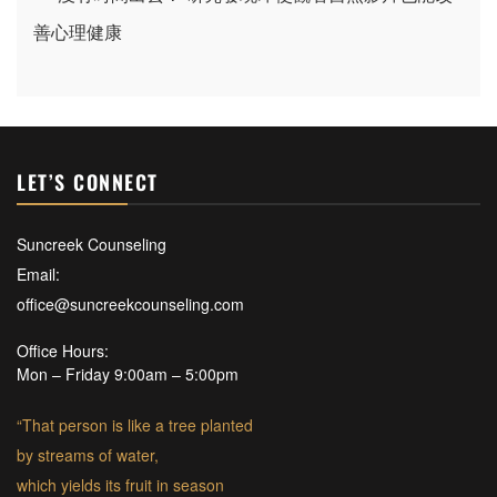
善心理健康
LET’S CONNECT
Suncreek Counseling
Email:
office@suncreekcounseling.com
Office Hours:
Mon – Friday 9:00am – 5:00pm
“That person is like a tree planted
by streams of water,
which yields its fruit in season