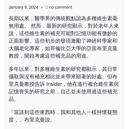
on
January 9, 2024
no comment
維
長期以來，醫學界的傳統觀點認為多種維生素毫
生
無用處。 然而，最新的研究顯示，對於老年人來
素
補
說，這些維生素的補充可能對記憶功能有微妙的
充
正面影響。這些初步的發現激勵了神經科學家和
品
大腦老化專家，如哥倫比亞大學的亞當布里克曼
在
教授，開始考慮這些補充品的用途。
認
知
老
多年以來，對多種維生素的研究都顯示，其日常
化
攝取與沒有補充相比並未帶來顯著的好處。但布
中
里克曼教授告訴 Insider，他在進行複合維生素與
的
記憶喪失的研究之前，自己並未使用過這些補充
潛
在
品。
好
處
「當談到這些東西時，我和其他人一樣持懷疑態
度，」布里克曼說。